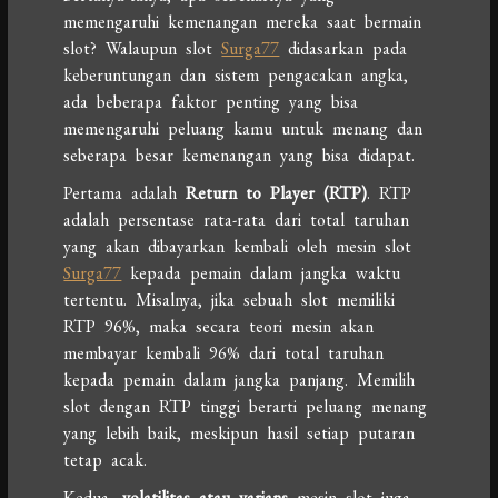
memengaruhi kemenangan mereka saat bermain
slot? Walaupun slot
Surga77
didasarkan pada
keberuntungan dan sistem pengacakan angka,
ada beberapa faktor penting yang bisa
memengaruhi peluang kamu untuk menang dan
seberapa besar kemenangan yang bisa didapat.
Pertama adalah
Return to Player (RTP)
. RTP
adalah persentase rata-rata dari total taruhan
yang akan dibayarkan kembali oleh mesin slot
Surga77
kepada pemain dalam jangka waktu
tertentu. Misalnya, jika sebuah slot memiliki
RTP 96%, maka secara teori mesin akan
membayar kembali 96% dari total taruhan
kepada pemain dalam jangka panjang. Memilih
slot dengan RTP tinggi berarti peluang menang
yang lebih baik, meskipun hasil setiap putaran
tetap acak.
Kedua,
volatilitas atau varians
mesin slot juga